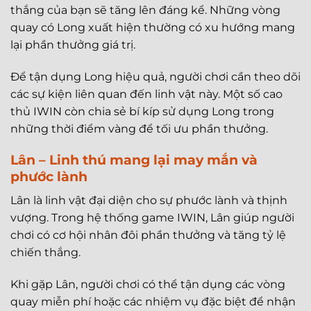
thắng của bạn sẽ tăng lên đáng kể. Những vòng
quay có Long xuất hiện thường có xu hướng mang
lại phần thưởng giá trị.
Để tận dụng Long hiệu quả, người chơi cần theo dõi
các sự kiện liên quan đến linh vật này. Một số cao
thủ IWIN còn chia sẻ bí kíp sử dụng Long trong
những thời điểm vàng để tối ưu phần thưởng.
Lân – Linh thú mang lại may mắn và
phước lành
Lân là linh vật đại diện cho sự phước lành và thịnh
vượng. Trong hệ thống game IWIN, Lân giúp người
chơi có cơ hội nhân đôi phần thưởng và tăng tỷ lệ
chiến thắng.
Khi gặp Lân, người chơi có thể tận dụng các vòng
quay miễn phí hoặc các nhiệm vụ đặc biệt để nhận