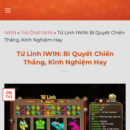
Chuyển
đến
nội
dung
IWIN
»
Trò Chơi IWIN
»
Tứ Linh IWIN: Bí Quyết Chiến
Thắng, Kinh Nghiệm Hay
Tứ Linh IWIN: Bí Quyết Chiến
Thắng, Kinh Nghiệm Hay
06
Th3