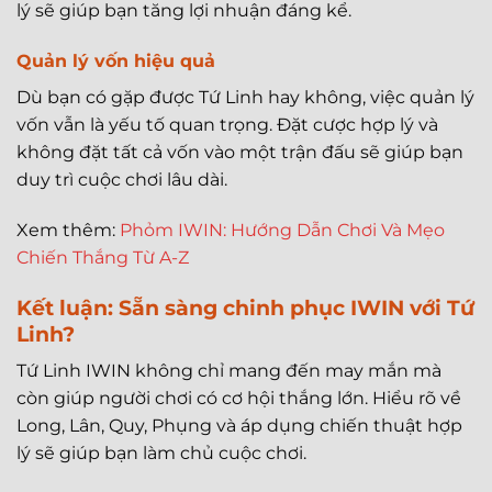
lý sẽ giúp bạn tăng lợi nhuận đáng kể.
Quản lý vốn hiệu quả
Dù bạn có gặp được Tứ Linh hay không, việc quản lý
vốn vẫn là yếu tố quan trọng. Đặt cược hợp lý và
không đặt tất cả vốn vào một trận đấu sẽ giúp bạn
duy trì cuộc chơi lâu dài.
Xem thêm:
Phỏm IWIN: Hướng Dẫn Chơi Và Mẹo
Chiến Thắng Từ A-Z
Kết luận: Sẵn sàng chinh phục IWIN với Tứ
Linh?
Tứ Linh IWIN không chỉ mang đến may mắn mà
còn giúp người chơi có cơ hội thắng lớn. Hiểu rõ về
Long, Lân, Quy, Phụng và áp dụng chiến thuật hợp
lý sẽ giúp bạn làm chủ cuộc chơi.