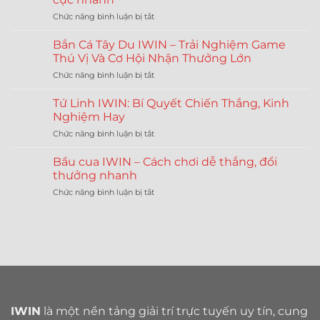
Lộc
ở
Chức năng bình luận bị tắt
Thọ
Đào
IWIN
vàng
–
Bắn Cá Tây Du IWIN – Trải Nghiệm Game
IWIN
Trò
Thú Vị Và Cơ Hội Nhận Thưởng Lớn
–
Chơi
ở
Chức năng bình luận bị tắt
Bí
Nổ
Bắn
kíp
Hũ
Cá
săn
Tứ Linh IWIN: Bí Quyết Chiến Thắng, Kinh
Hấp
Tây
vàng,
Nghiệm Hay
Dẫn,
Du
đổi
Nhận
ở
Chức năng bình luận bị tắt
IWIN
thưởng
Thưởng
Tứ
–
cực
Lớn
Linh
Trải
Bầu cua IWIN – Cách chơi dễ thắng, đổi
nhanh
IWIN:
Nghiệm
thưởng nhanh
Bí
Game
ở
Chức năng bình luận bị tắt
Quyết
Thú
Bầu
Chiến
Vị
cua
Thắng,
Và
IWIN
Kinh
Cơ
–
Nghiệm
Hội
Cách
Hay
Nhận
chơi
Thưởng
dễ
Lớn
thắng,
đổi
IWIN
là một nền tảng giải trí trực tuyến uy tín, cung
thưởng