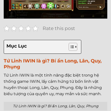
Rate this post
Mục Lục
Tứ Linh IWIN là gì? Bí ẩn Long, Lân, Quy,
Phụng
Tứ Linh IWIN là một tính năng đặc biệt trong hệ
thống game IWIN, lấy cảm hứng từ bốn linh vật
huyền thoại: Long, Lân, Quy, Phụng. Đây là những
biểu tượng của quyền uy, may mắn và sức mạnh.
Tứ Linh IWIN là gì? Bí ẩn Long, Lân, Quy, Phụng