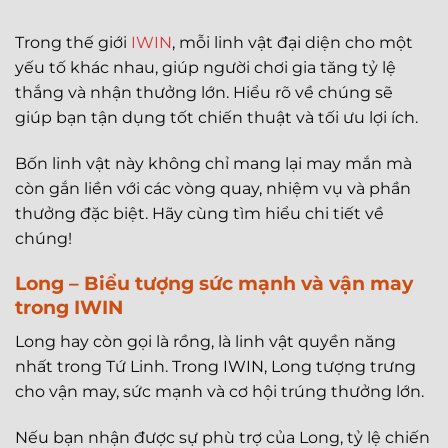
Trong thế giới
IWIN
, mỗi linh vật đại diện cho một
yếu tố khác nhau, giúp người chơi gia tăng tỷ lệ
thắng và nhận thưởng lớn. Hiểu rõ về chúng sẽ
giúp bạn tận dụng tốt chiến thuật và tối ưu lợi ích.
Bốn linh vật này không chỉ mang lại may mắn mà
còn gắn liền với các vòng quay, nhiệm vụ và phần
thưởng đặc biệt. Hãy cùng tìm hiểu chi tiết về
chúng!
Long – Biểu tượng sức mạnh và vận may
trong IWIN
Long hay còn gọi là rồng, là linh vật quyền năng
nhất trong Tứ Linh. Trong IWIN, Long tượng trưng
cho vận may, sức mạnh và cơ hội trúng thưởng lớn.
Nếu bạn nhận được sự phù trợ của Long, tỷ lệ chiến