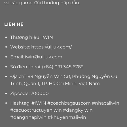
và các game đổi thưởng hấp dẫn.
LIÊN HỆ
Thương hiệu: IWIN
Website: https://uij.uk.com/
Email:
iwin@uij.uk.com
Số điện thoại: (+84) 091 345 6789
Địa chỉ: 88 Nguyễn Văn Cừ, Phường Nguyễn Cư
Trinh, Quận 1, TP. Hồ Chí Minh, Việt Nam
Zipcode: 700000
Hashtag: #IWIN #coachbagsuscom #nhacaiiwin
#cacuoctructuyeniwin #dangkyiwin
#dangnhapiwin #khuyenmaiiwin