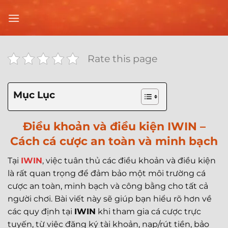
Chuyển
đến
nội
dung
Rate this page
Mục Lục
Điều khoản và điều kiện IWIN –
Cách cá cược an toàn và minh bạch
Tại
IWIN
, việc tuân thủ các điều khoản và điều kiện
là rất quan trọng để đảm bảo một môi trường cá
cược an toàn, minh bạch và công bằng cho tất cả
người chơi. Bài viết này sẽ giúp bạn hiểu rõ hơn về
các quy định tại
IWIN
khi tham gia cá cược trực
tuyến, từ việc đăng ký tài khoản, nạp/rút tiền, bảo