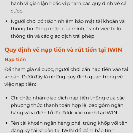
hành vi gian lận hoặc vi phạm các quy định về cá
cược.
Người chơi có trách nhiệm bảo mật tài khoản và
thông tin đăng nhập của mình, tránh việc bị lộ
thông tin và các giao dịch trái phép.
Quy định về nạp tiền và rút tiền tại IWIN
Nạp tiền
Để tham gia cá cược, người chơi cần nạp tiền vào tài
khoản. Dưới đây là những quy định quan trọng về
việc nạp tiền:
Chỉ chấp nhận giao dịch nạp tiền thông qua các
phương thức thanh toán hợp lệ, bao gồm ngân
hàng và ví điện tử đã được xác minh tại IWIN.
Tên tài khoản ngân hàng phải trùng khớp với tên
đăng ký tài khoản tại IWIN để đảm bảo tính