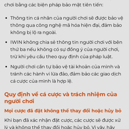
chơi bằng các biện pháp bảo mật tiên tiến:
Thông tin cá nhân của người chơi sẽ được bảo vệ
thông qua công nghệ mã hóa hiện đại, đảm bảo
không bị lộ ra ngoài.
IWIN không chia sẻ thông tin người chơi với bên
thứ ba nếu không có sự đồng ý của người chơi,
trừ khi yêu cầu theo quy định của pháp luật.
Người chơi cần tự bảo vệ tài khoản của mình và
tránh các hành vi lừa đảo, đảm bảo các giao dịch
cá cược của mình là hợp lệ.
Quy định về cá cược và trách nhiệm của
người chơi
Mọi cược đã đặt không thể thay đổi hoặc hủy bỏ
Khi bạn đã xác nhận đặt cược, các cược sẽ được xử
lý và không thể thay đổi hoặc hủy bỏ. Vì vậy, hãy