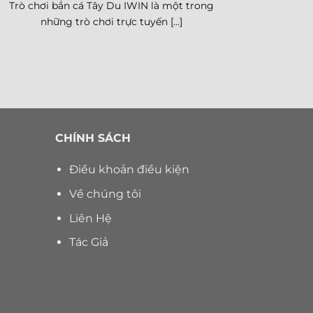
Trò chơi bắn cá Tây Du IWIN là một trong
Tứ Lin
những trò chơi trực tuyến [...]
CHÍNH SÁCH
Điều khoản điều kiện
Về chúng tôi
Liên Hệ
Tác Giả