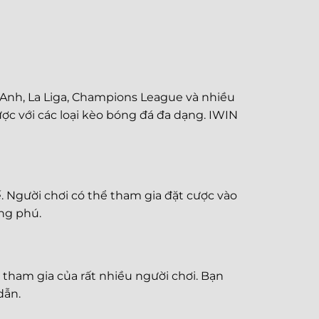
 Anh, La Liga, Champions League và nhiều
ược với các loại kèo bóng đá đa dạng. IWIN
. Người chơi có thể tham gia đặt cược vào
ong phú.
 tham gia của rất nhiều người chơi. Bạn
dẫn.