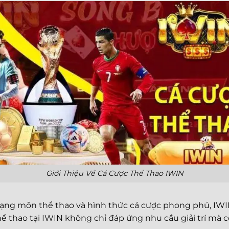
Giới Thiệu Về Cá Cược Thể Thao IWIN
 dạng môn thể thao và hình thức cá cược phong phú, IWI
ể thao tại IWIN không chỉ đáp ứng nhu cầu giải trí mà