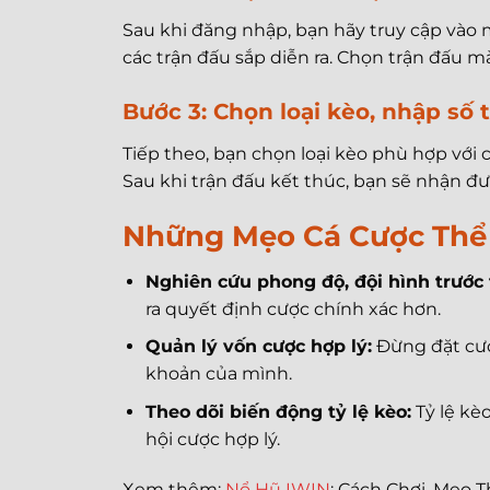
Sau khi đăng nhập, bạn hãy truy cập vào m
các trận đấu sắp diễn ra. Chọn trận đấu 
Bước 3: Chọn loại kèo, nhập số 
Tiếp theo, bạn chọn loại kèo phù hợp với 
Sau khi trận đấu kết thúc, bạn sẽ nhận đ
Những Mẹo Cá Cược Thể
Nghiên cứu phong độ, đội hình trước 
ra quyết định cược chính xác hơn.
Quản lý vốn cược hợp lý:
Đừng đặt cược
khoản của mình.
Theo dõi biến động tỷ lệ kèo:
Tỷ lệ kè
hội cược hợp lý.
Xem thêm:
Nổ Hũ IWIN
: Cách Chơi, Mẹo 