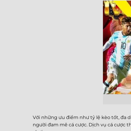
Với những ưu điểm như tỷ lệ kèo tốt, đa
người đam mê cá cược. Dịch vụ cá cược th