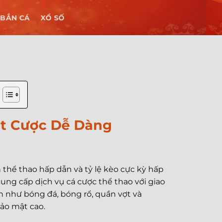
BẮN CÁ
XỔ SỐ
ặt Cược Dễ Dàng
thể thao hấp dẫn và tỷ lệ kèo cực kỳ hấp
ung cấp dịch vụ cá cược thể thao với giao
ớn như bóng đá, bóng rổ, quần vợt và
ảo mật cao.