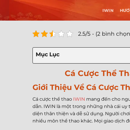
Chuyển
IWIN
HƯỚ
đến
nội
dung
2.5/5 - (2 bình chọn
Mục Lục
Cá Cược Thể Th
Giới Thiệu Về Cá Cược T
Cá cược thể thao
IWIN
mang đến cho người
dẫn. IWIN là một trong những nhà cái uy t
diện thân thiện và dễ sử dụng. Người chơi
nhiều môn thể thao khác. Mọi giao dịch 