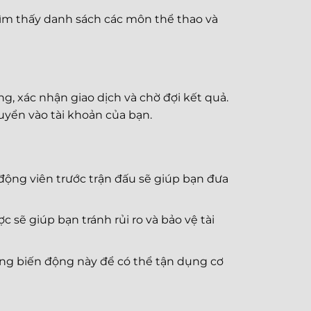
 tìm thấy danh sách các môn thể thao và
g, xác nhận giao dịch và chờ đợi kết quả.
uyển vào tài khoản của bạn.
động viên trước trận đấu sẽ giúp bạn đưa
sẽ giúp bạn tránh rủi ro và bảo vệ tài
ững biến động này để có thể tận dụng cơ