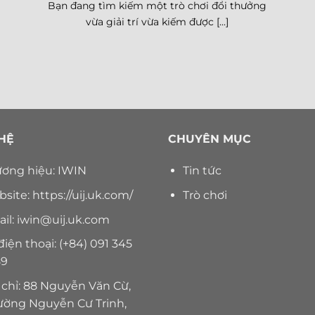
Bạn đang tìm kiếm một trò chơi đổi thưởng
vừa giải trí vừa kiếm được [...]
 HỆ
CHUYÊN MỤC
ơng hiệu: IWIN
Tin tức
site: https://uij.uk.com/
Trò chơi
il:
iwin@uij.uk.com
điện thoại: (+84) 091 345
89
 chỉ: 88 Nguyễn Văn Cừ,
ờng Nguyễn Cư Trinh,