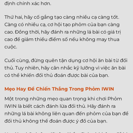
định chính xác hơn.
Thứ hai, hãy cố gắng tạo càng nhiều cạ càng tốt.
Càng có nhiều cạ, cơ hội tạo phỏm của bạn càng
cao. Đồng thời, hãy đánh ra những lá bài có giá trị
cao để giảm thiểu điểm số nếu không may thua
cuộc.
Cuối cùng, đừng quên tận dụng cơ hội ăn bài từ đối
thủ. Tuy nhiên, hãy cân nhắc kỹ lưỡng vì việc ăn bài
có thể khiến đối thủ đoán được bài của bạn.
Mẹo Hay Để Chiến Thắng Trong Phỏm IWIN
Một trong những mẹo quan trọng khi chơi Phỏm
IWIN là biết cách đánh lừa đối thủ. Hãy đánh ra
những lá bài không liên quan đến phỏm của bạn để
đối thủ không thể đoán được ý đồ của bạn.