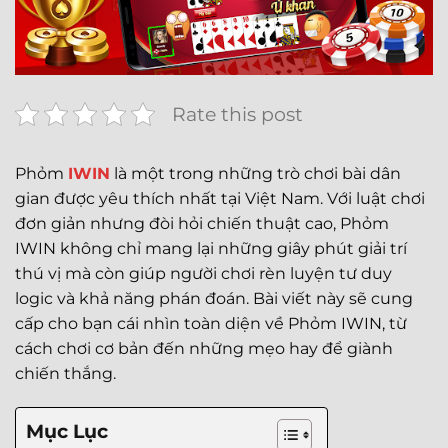
Rate this post
Phỏm
IWIN
là một trong những trò chơi bài dân
gian được yêu thích nhất tại Việt Nam. Với luật chơi
đơn giản nhưng đòi hỏi chiến thuật cao, Phỏm
IWIN không chỉ mang lại những giây phút giải trí
thú vị mà còn giúp người chơi rèn luyện tư duy
logic và khả năng phán đoán. Bài viết này sẽ cung
cấp cho bạn cái nhìn toàn diện về Phỏm IWIN, từ
cách chơi cơ bản đến những mẹo hay để giành
chiến thắng.
Mục Lục