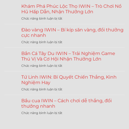
Khám Phá Phúc Lộc Thọ IWIN – Trò Chơi Nổ
Hũ Hấp Dẫn, Nhận Thưởng Lớn
ở
Chức năng bình luận bị tắt
Khám
Phá
Đào vàng IWIN – Bí kíp săn vàng, đổi thưởng
Phúc
cực nhanh
Lộc
ở
Chức năng bình luận bị tắt
Thọ
Đào
IWIN
vàng
–
Bắn Cá Tây Du IWIN – Trải Nghiệm Game
IWIN
Trò
Thú Vị Và Cơ Hội Nhận Thưởng Lớn
–
Chơi
ở
Chức năng bình luận bị tắt
Bí
Nổ
Bắn
kíp
Hũ
Cá
săn
Tứ Linh IWIN: Bí Quyết Chiến Thắng, Kinh
Hấp
Tây
vàng,
Nghiệm Hay
Dẫn,
Du
đổi
Nhận
ở
Chức năng bình luận bị tắt
IWIN
thưởng
Thưởng
Tứ
–
cực
Lớn
Linh
Trải
Bầu cua IWIN – Cách chơi dễ thắng, đổi
nhanh
IWIN:
Nghiệm
thưởng nhanh
Bí
Game
ở
Chức năng bình luận bị tắt
Quyết
Thú
Bầu
Chiến
Vị
cua
Thắng,
Và
IWIN
Kinh