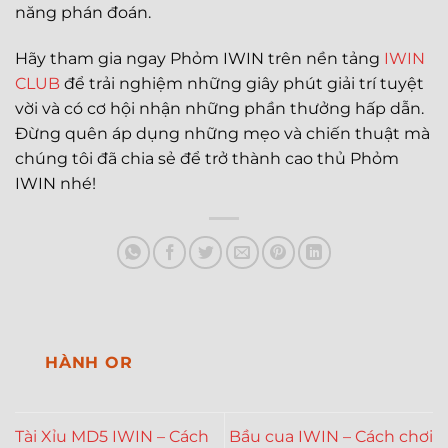
năng phán đoán.
Hãy tham gia ngay Phỏm IWIN trên nền tảng
IWIN
CLUB
để trải nghiệm những giây phút giải trí tuyệt
vời và có cơ hội nhận những phần thưởng hấp dẫn.
Đừng quên áp dụng những mẹo và chiến thuật mà
chúng tôi đã chia sẻ để trở thành cao thủ Phỏm
IWIN nhé!
HÀNH OR
Tài Xỉu MD5 IWIN – Cách
Bầu cua IWIN – Cách chơi