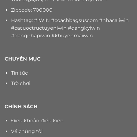
Zipcode: 700000
Hashtag: #IWIN #coachbagsuscom #nhacaiiwin
#cacuoctructuyeniwin #dangkyiwin
#dangnhapiwin #khuyenmaiiwin
CHUYÊN MỤC
Tin tức
Trò chơi
CHÍNH SÁCH
Điều khoản điều kiện
Về chúng tôi