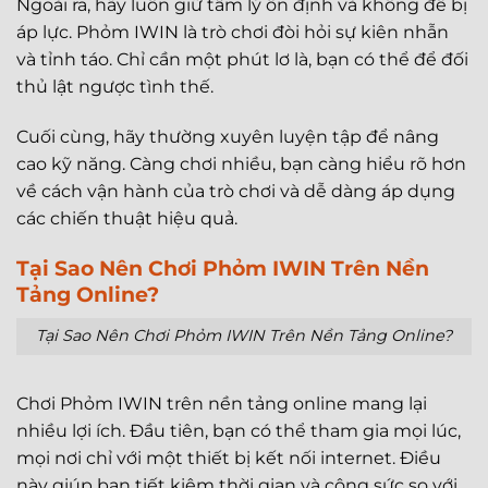
Ngoài ra, hãy luôn giữ tâm lý ổn định và không để bị
áp lực. Phỏm IWIN là trò chơi đòi hỏi sự kiên nhẫn
và tỉnh táo. Chỉ cần một phút lơ là, bạn có thể để đối
thủ lật ngược tình thế.
Cuối cùng, hãy thường xuyên luyện tập để nâng
cao kỹ năng. Càng chơi nhiều, bạn càng hiểu rõ hơn
về cách vận hành của trò chơi và dễ dàng áp dụng
các chiến thuật hiệu quả.
Tại Sao Nên Chơi Phỏm IWIN Trên Nền
Tảng Online?
Tại Sao Nên Chơi Phỏm IWIN Trên Nền Tảng Online?
Chơi Phỏm IWIN trên nền tảng online mang lại
nhiều lợi ích. Đầu tiên, bạn có thể tham gia mọi lúc,
mọi nơi chỉ với một thiết bị kết nối internet. Điều
này giúp bạn tiết kiệm thời gian và công sức so với