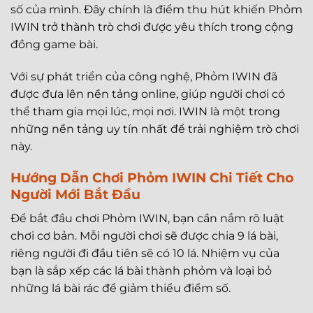
số của mình. Đây chính là điểm thu hút khiến Phỏm
IWIN trở thành trò chơi được yêu thích trong cộng
đồng game bài.
Với sự phát triển của công nghệ, Phỏm IWIN đã
được đưa lên nền tảng online, giúp người chơi có
thể tham gia mọi lúc, mọi nơi. IWIN là một trong
những nền tảng uy tín nhất để trải nghiệm trò chơi
này.
Hướng Dẫn Chơi Phỏm IWIN Chi Tiết Cho
Người Mới Bắt Đầu
Để bắt đầu chơi Phỏm IWIN, bạn cần nắm rõ luật
chơi cơ bản. Mỗi người chơi sẽ được chia 9 lá bài,
riêng người đi đầu tiên sẽ có 10 lá. Nhiệm vụ của
bạn là sắp xếp các lá bài thành phỏm và loại bỏ
những lá bài rác để giảm thiểu điểm số.