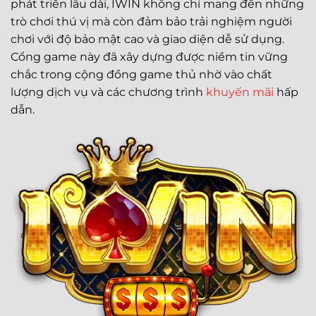
phát triển lâu dài, IWIN không chỉ mang đến những
trò chơi thú vị mà còn đảm bảo trải nghiệm người
chơi với độ bảo mật cao và giao diện dễ sử dụng.
Cổng game này đã xây dựng được niềm tin vững
chắc trong cộng đồng game thủ nhờ vào chất
lượng dịch vụ và các chương trình
khuyến mãi
hấp
dẫn.