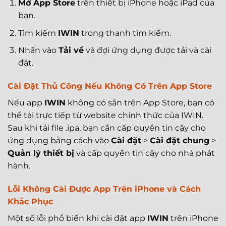
Mở App Store
trên thiết bị iPhone hoặc iPad của
bạn.
Tìm kiếm
IWIN
trong thanh tìm kiếm.
Nhấn vào
Tải về
và đợi ứng dụng được tải và cài
đặt.
Cài Đặt Thủ Công Nếu Không Có Trên App Store
Nếu app
IWIN
không có sẵn trên App Store, bạn có
thể tải trực tiếp từ website chính thức của IWIN.
Sau khi tải file .ipa, bạn cần cấp quyền tin cậy cho
ứng dụng bằng cách vào
Cài đặt
>
Cài đặt chung
>
Quản lý thiết bị
và cấp quyền tin cậy cho nhà phát
hành.
Lỗi Không Cài Được App Trên iPhone và Cách
Khắc Phục
Một số lỗi phổ biến khi cài đặt app
IWIN
trên iPhone