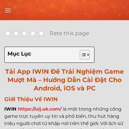
Chuyển
đến
nội
dung
Rate this page
Mục Lục
Tải App IWIN Để Trải Nghiệm Game
Mượt Mà – Hướng Dẫn Cài Đặt Cho
Android, iOS và PC
Giới Thiệu Về IWIN
IWIN
https://uij.uk.com/
là một trong những cổng
game trực tuyến uy tín và phổ biến, thu hút hàng
triệu người chơi từ khắp nơi trên thế giới. Với lịch sử