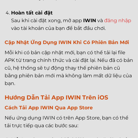
Hoàn tất cài đặt
Sau khi cài đặt xong, mở app
IWIN
và
đăng nhập
vào tài khoản của bạn để bắt đầu chơi.
Cập Nhật Ứng Dụng IWIN Khi Có Phiên Bản Mới
Mỗi khi có bản cập nhật mới, bạn có thể tải lại file
APK từ trang chính thức và cài đặt lại. Nếu đã có bản
cũ, hệ thống sẽ tự động thay thế phiên bản cũ
bằng phiên bản mới mà không làm mất dữ liệu của
bạn.
Hướng Dẫn Tải App IWIN Trên iOS
Cách Tải App IWIN Qua App Store
Nếu ứng dụng IWIN có trên App Store, bạn có thể
tải trực tiếp qua các bước sau: