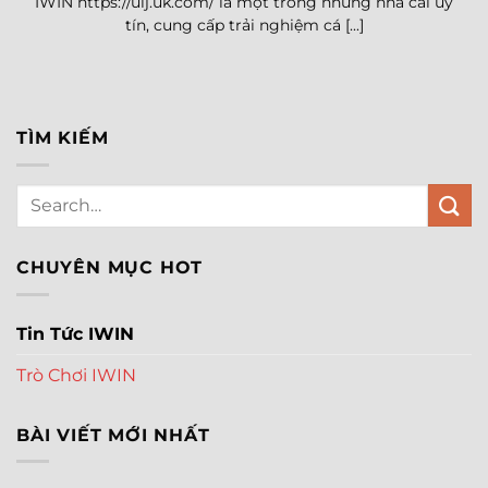
IWIN https://uij.uk.com/ là một trong những nhà cái uy
tín, cung cấp trải nghiệm cá [...]
TÌM KIẾM
CHUYÊN MỤC HOT
Tin Tức IWIN
Trò Chơi IWIN
BÀI VIẾT MỚI NHẤT