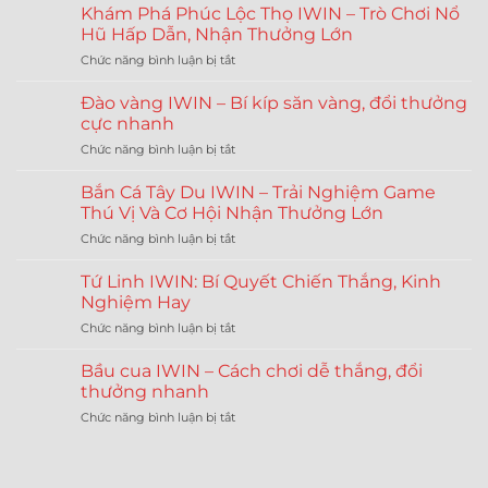
Khám Phá Phúc Lộc Thọ IWIN – Trò Chơi Nổ
Hũ Hấp Dẫn, Nhận Thưởng Lớn
ở
Chức năng bình luận bị tắt
Khám
Phá
Đào vàng IWIN – Bí kíp săn vàng, đổi thưởng
Phúc
cực nhanh
Lộc
ở
Chức năng bình luận bị tắt
Thọ
Đào
IWIN
vàng
–
Bắn Cá Tây Du IWIN – Trải Nghiệm Game
IWIN
Trò
Thú Vị Và Cơ Hội Nhận Thưởng Lớn
–
Chơi
ở
Chức năng bình luận bị tắt
Bí
Nổ
Bắn
kíp
Hũ
Cá
săn
Tứ Linh IWIN: Bí Quyết Chiến Thắng, Kinh
Hấp
Tây
vàng,
Nghiệm Hay
Dẫn,
Du
đổi
Nhận
ở
Chức năng bình luận bị tắt
IWIN
thưởng
Thưởng
Tứ
–
cực
Lớn
Linh
Trải
Bầu cua IWIN – Cách chơi dễ thắng, đổi
nhanh
IWIN:
Nghiệm
thưởng nhanh
Bí
Game
ở
Chức năng bình luận bị tắt
Quyết
Thú
Bầu
Chiến
Vị
cua
Thắng,
Và
IWIN
Kinh
Cơ