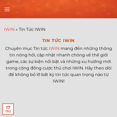
Chuyển
đến
nội
dung
IWIN
»
Tin Tức IWIN
TIN TỨC IWIN
Chuyên mục Tin tức
IWIN
mang đến những thông
tin nóng hổi, cập nhật nhanh chóng về thế giới
game, các sự kiện nổi bật và những xu hướng mới
trong cộng đồng cược thủ chơi IWIN. Hãy theo dõi
để không bỏ lỡ bất kỳ tin tức quan trọng nào từ
IWIN!
17
Th2